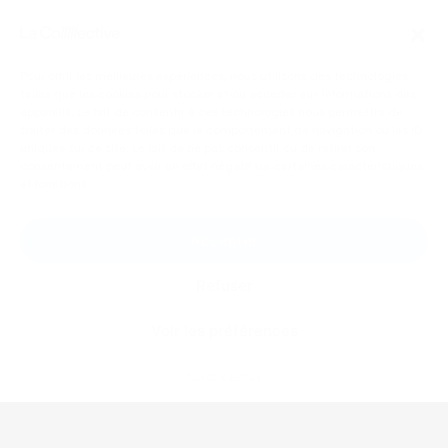
Pour offrir les meilleures expériences, nous utilisons des technologies
telles que les cookies pour stocker et/ou accéder aux informations des
appareils. Le fait de consentir à ces technologies nous permettra de
traiter des données telles que le comportement de navigation ou les ID
uniques sur ce site. Le fait de ne pas consentir ou de retirer son
consentement peut avoir un effet négatif sur certaines caractéristiques
et fonctions.
Accepter
Refuser
Voir les préférences
Privacy policy
LA COLLECTIVE