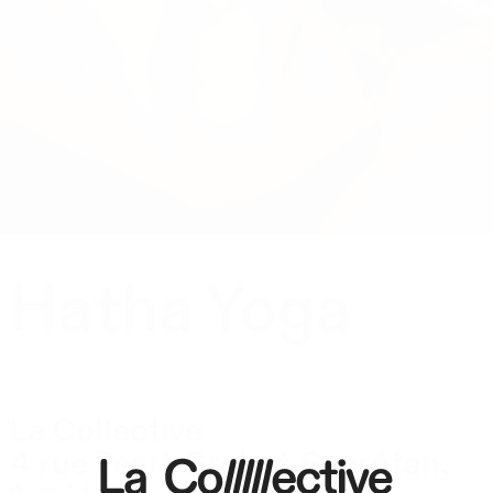
Hatha Yoga
La Collective
4 rue Pearl-Grobet-Secrétan,