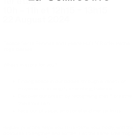
1er étage
10h – 11h et 12h15 – 13h15
22 August 2024
Espace Santé Femmes and Lysiane HUELSER offer Hatha
Yoga classes.
What’s in store for you?
Finding space in our bodies through a variety of
movements: strength, stretching, balance.
Discover our breath by recognising that “I breathe,
therefore I am”.
Face our physical, emotional and mental limits.
Regular practice helps you to re-tame your body, and the
postures strengthen and soften it at the same time. Yogis