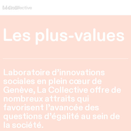
Skip
Menu
to
La Collective
Espaces ·
content
Liens ·
Les plus-values
Féminismes
Laboratoire d’innovations
sociales en plein cœur de
Genève, La Collective offre de
nombreux attraits qui
favorisent l’avancée des
questions d’égalité au sein de
la société.